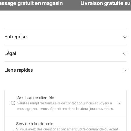
sage gratuit en magasin
Livraison gratuite su
généreuses. Plusieurs modèles sont dotés de poignées
solides et de finis durables pour une manipulation facile et
une utilisation prolongée. Que ce soit pour un festin des
Fêtes ou un rôti du dimanche, trouvez la rôtissoire parfaite
pour réussir chaque occasion.
Entreprise
Légal
Liens rapides
Assistance clientèle
Veuillez remplir le formulaire de contact pour nous envoyer un
message, nous vous répondrons dans les deux jours ouvrables.
Service à la clientèle
Si vous avez des questions concernant votre commande ou achat