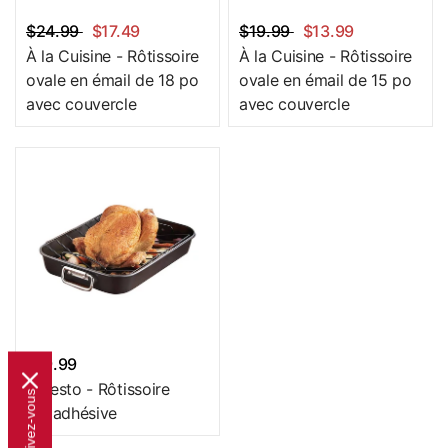
$24.99
$17.49
$19.99
$13.99
À la Cuisine - Rôtissoire
À la Cuisine - Rôtissoire
ovale en émail de 18 po
ovale en émail de 15 po
avec couvercle
avec couvercle
$19.99
Ernesto - Rôtissoire
Subscribe now!
Inscrivez-vous
antiadhésive