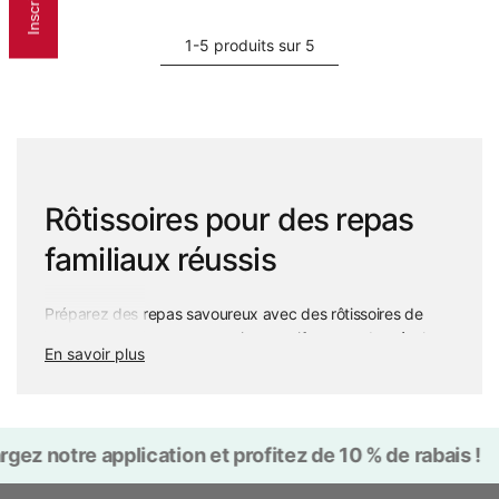
1-5 produits sur 5
Rôtissoires pour des repas
familiaux réussis
Préparez des repas savoureux avec des rôtissoires de
qualité conçues pour une cuisson uniforme et des résultats
En savoir plus
fiables. Idéales pour rôtir la volaille, les viandes et les
légumes, elles permettent de conserver les saveurs tout en
assurant une répartition constante de la chaleur. Offertes
en différents formats pour convenir aux soupers
rgez notre application et profitez de 10 % de rabais !
quotidiens comme aux grandes réunions familiales, ces
rôtissoires offrent l’espace nécessaire pour des portions